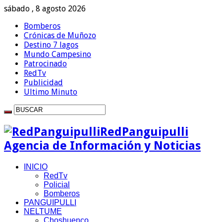
sábado , 8 agosto 2026
Bomberos
Crónicas de Muñozo
Destino 7 lagos
Mundo Campesino
Patrocinado
RedTv
Publicidad
Ultimo Minuto
RedPanguipulli
Agencia de Información y Noticias
INICIO
RedTv
Policial
Bomberos
PANGUIPULLI
NELTUME
Choshuenco