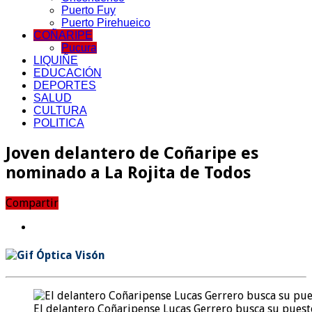
Puerto Fuy
Puerto Pirehueico
COÑARIPE
Pucura
LIQUIÑE
EDUCACIÓN
DEPORTES
SALUD
CULTURA
POLITICA
Joven delantero de Coñaripe es
nominado a La Rojita de Todos
Compartir
El delantero Coñaripense Lucas Gerrero busca su puest