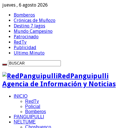
jueves , 6 agosto 2026
Bomberos
Crónicas de Muñozo
Destino 7 lagos
Mundo Campesino
Patrocinado
RedTv
Publicidad
Ultimo Minuto
RedPanguipulli
Agencia de Información y Noticias
INICIO
RedTv
Policial
Bomberos
PANGUIPULLI
NELTUME
Choshuenco