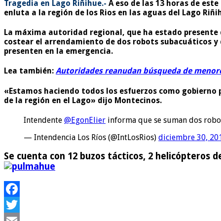
Tragedia en Lago Riñihue.-
A eso de las 13 horas de este
enluta a la región de los Rios en las aguas del Lago Ri
La máxima autoridad regional, que ha estado presente 
costear el arrendamiento de dos robots subacuáticos y 
presenten en la emergencia.
Lea también:
Autoridades reanudan búsqueda de menore
«Estamos haciendo todos los esfuerzos como gobierno pa
de la región en el Lago» dijo Montecinos.
Intendente
@EgonElier
informa que se suman dos robot
— Intendencia Los Ríos (@IntLosRios)
diciembre 30, 20
Se cuenta con
12 buzos tácticos, 2 helicópteros d
Facebook
Twitter