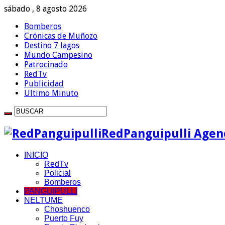
sábado , 8 agosto 2026
Bomberos
Crónicas de Muñozo
Destino 7 lagos
Mundo Campesino
Patrocinado
RedTv
Publicidad
Ultimo Minuto
RedPanguipulli Agenc
INICIO
RedTv
Policial
Bomberos
PANGUIPULLI
NELTUME
Choshuenco
Puerto Fuy