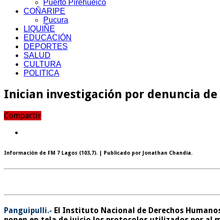
Puerto Pirehueico
COÑARIPE
Pucura
LIQUIÑE
EDUCACIÓN
DEPORTES
SALUD
CULTURA
POLITICA
Inician investigación por denuncia d
Compartir
Información de
FM 7 Lagos (103,7)
. | Publicado por
Jonathan Chandia
.
Panguipulli.-
El Instituto Nacional de Derechos Humanos 
ponen en tela de juicio los protocolos utilizados por al