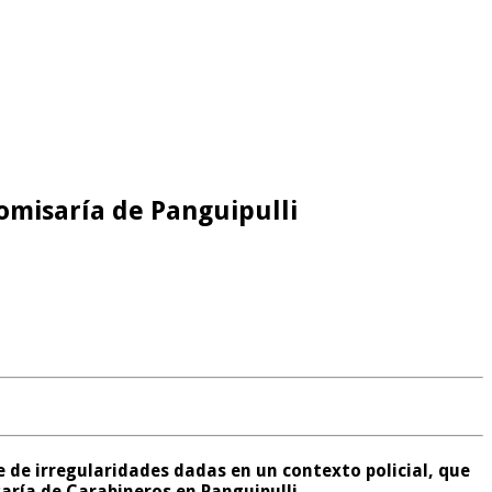
omisaría de Panguipulli
e de irregularidades
dadas en un contexto policial, que
aría de Carabineros en Panguipulli.