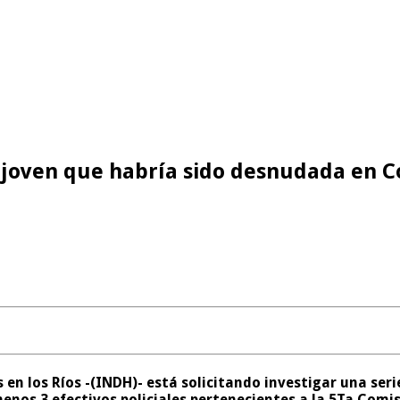
e joven que habría sido desnudada en C
en los Ríos -(
INDH
)- está solicitando investigar
una seri
 menos
3 efectivos policiales
pertenecientes a la 5Ta Comis