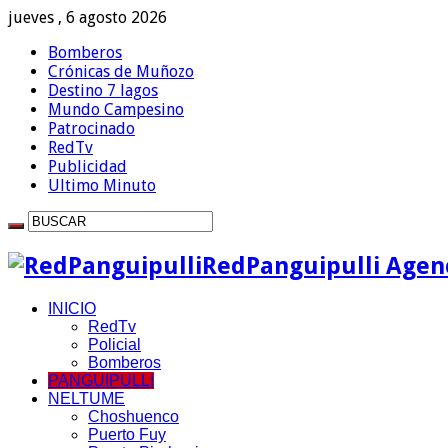
jueves , 6 agosto 2026
Bomberos
Crónicas de Muñozo
Destino 7 lagos
Mundo Campesino
Patrocinado
RedTv
Publicidad
Ultimo Minuto
RedPanguipulli Agenc
INICIO
RedTv
Policial
Bomberos
PANGUIPULLI
NELTUME
Choshuenco
Puerto Fuy