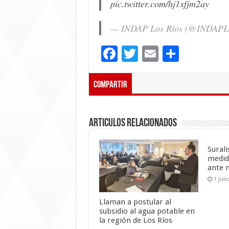
pic.twitter.com/hj1xfjm2ay
— INDAP Los Ríos (@INDAPL
F
T
E
C
ac
wi
m
o
e
tt
ai
m
Compartir
b
er
l
p
o
ar
Articulos Relacionados
o
ti
k
r
Sural
medid
ante 
1 juli
Llaman a postular al
subsidio al agua potable en
la región de Los Ríos