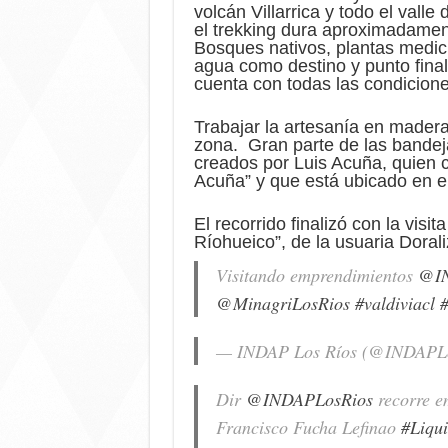
volcán Villarrica y todo el vall
el trekking dura aproximadamen
Bosques nativos, plantas medici
agua como destino y punto final
cuenta con todas las condicione
Trabajar la artesanía en mader
zona. Gran parte de las bandeja
creados por Luis Acuña, quien 
Acuña” y que está ubicado en el
El recorrido finalizó con la vis
Ríohueico”, de la usuaria Doral
Visitando emprendimientos
@IN
@MinagriLosRios
#valdiviacl
#
— INDAP Los Ríos (@INDAPL
Dir
@INDAPLosRios
recorre e
Francisco Fucha Lefinao
#Liqu