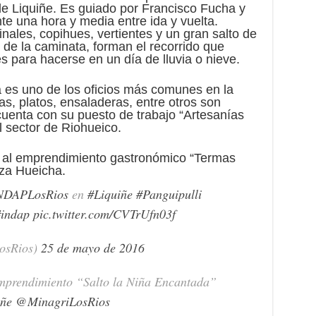
e de Liquiñe. Es guiado por Francisco Fucha y
te una hora y media entre ida y vuelta.
nales, copihues, vertientes y un gran salto de
 de la caminata, forman el recorrido que
s para hacerse en un día de lluvia o nieve.
a es uno de los oficios más comunes en la
s, platos, ensaladeras, entre otros son
cuenta con su puesto de trabajo “Artesanías
 sector de Riohueico.
ita al emprendimiento gastronómico “Termas
iza Hueicha.
DAPLosRios
en
#Liquiñe
#Panguipulli
indap
pic.twitter.com/CVTrUfn03f
osRios)
25 de mayo de 2016
mprendimiento “Salto la Niña Encantada”
iñe
@MinagriLosRios