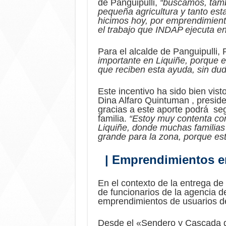
de Panguipulli,
“buscamos, tamb
pequeña agricultura y tanto es
hicimos hoy, por emprendimientos
el trabajo que INDAP ejecuta en
Para el alcalde de Panguipulli
importante en Liquiñe, porque e
que reciben esta ayuda, sin duda
Este incentivo ha sido bien vist
Dina Alfaro Quintuman , presid
gracias a este aporte podrá seg
familia.
“Estoy muy contenta con
Liquiñe, donde muchas familias
grande para la zona, porque es
| Emprendimientos e
En el contexto de la entrega de
de funcionarios de la agencia de
emprendimientos de usuarios d
Desde el «Sendero y Cascada d