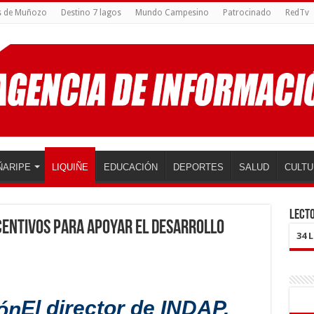
s de Muñozo
Destino 7 lagos
Mundo Campesino
Patrocinado
RedTv
ÑARIPE
LIQUIÑE
EDUCACIÓN
DEPORTES
SALUD
CULTU
LECTO
centivos para apoyar el desarrollo
34 
El director de INDAP,