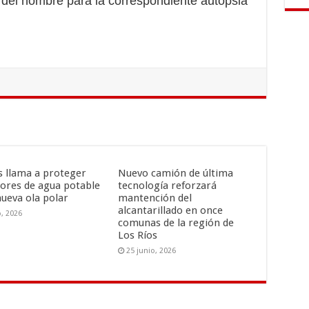
s del hombre para la correspondiente autopsia
is llama a proteger
Nuevo camión de última
ores de agua potable
tecnología reforzará
nueva ola polar
mantención del
alcantarillado en once
o, 2026
comunas de la región de
Los Ríos
25 junio, 2026