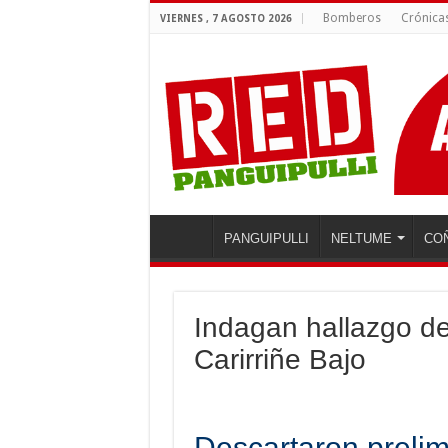
Bomberos
Crónica
VIERNES , 7 AGOSTO 2026
PANGUIPULLI
NELTUME
CO
Indagan hallazgo d
Carirriñe Bajo
Descartaron prelim