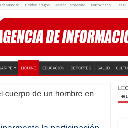
s de Muñozo
Destino 7 lagos
Mundo Campesino
Patrocinado
RedTv
ÑARIPE
LIQUIÑE
EDUCACIÓN
DEPORTES
SALUD
CULTU
LE
el cuerpo de un hombre en
46 
inarmente la participación