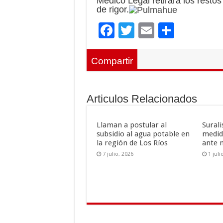
Médico Legal retirará los resto
de rigor.
F
T
E
C
ac
wi
m
o
e
tt
ai
m
Compartir
b
er
l
p
o
ar
Articulos Relacionados
o
ti
k
r
Llaman a postular al
Sural
subsidio al agua potable en
medid
la región de Los Ríos
ante 
7 julio, 2026
1 juli