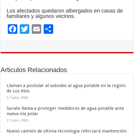
Los afectados quedaron albergados en casas de
familiares y algunos vecinos.
F
T
E
C
ac
wi
m
o
e
tt
ai
m
b
er
l
p
o
ar
Articulos Relacionados
o
ti
k
r
Llaman a postular al subsidio al agua potable en la región
de Los Ríos
7 julio, 2026
Suralis llama a proteger medidores de agua potable ante
nueva ola polar
1 julio, 2026
Nuevo camión de última tecnología reforzará mantención