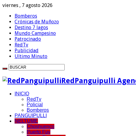
viernes , 7 agosto 2026
Bomberos
Crónicas de Muñozo
Destino 7 lagos
Mundo Campesino
Patrocinado
RedTv
Publicidad
Ultimo Minuto
RedPanguipulli Agenc
INICIO
RedTv
Policial
Bomberos
PANGUIPULLI
NELTUME
Choshuenco
Puerto Fuy