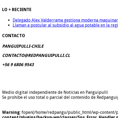
LO + RECIENTE
Delegado Alex Valderrama gestiona moderna maquinaria 
Llaman a postular al subsidio al agua potable en la reg
CONTACTO
PANGUIPULLI-CHILE
CONTACTO@REDPANGUIPULLI.CL
+56 9 6806 9543
Medio digital independiente de Noticias en Panguipulli
Se prohibe el uso total o parcial del contenido de Redpanguip
Warning
: fopen(/home/redpangu/public_html/wp-content/plug
content/plugins/backup-wp/classes/Sns_Error_Handler.