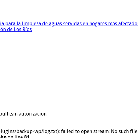
para la limpieza de aguas servidas en hogares más afectados
ión de Los Ríos
ulli,sin autorizacion.
ins/backup-wp/log.txt): failed to open stream: No such file 
php
on line
81