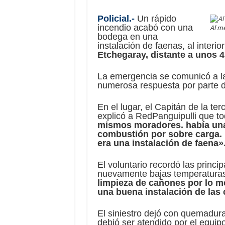
Policial.-
Un rápido
incendio acabó con una
Al me
bodega en una
instalación de faenas, al interio
Etchegaray, distante a unos 4
La emergencia se comunicó a la
numerosa respuesta por parte d
En el lugar, el Capitán de la 
explicó a RedPanguipulli que to
mismos moradores. había una
combustión por sobre carga.
era una instalación de faena»
El voluntario recordó las princ
nuevamente bajas temperaturas
limpieza de cañones por lo m
una buena instalación de las
El siniestro dejó con quemadura
debió ser atendido por el equip