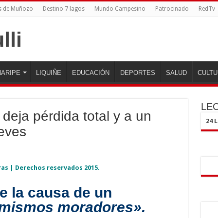
s de Muñozo
Destino 7 lagos
Mundo Campesino
Patrocinado
RedTv
ARIPE
LIQUIÑE
EDUCACIÓN
DEPORTES
SALUD
CULTU
LE
deja pérdida total y a un
24 
leves
ras | Derechos reservados 2015.
e la causa de un
 mismos moradores».