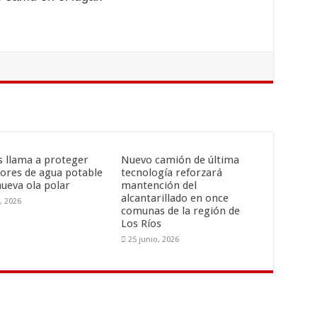
is llama a proteger
Nuevo camión de última
ores de agua potable
tecnología reforzará
nueva ola polar
mantención del
alcantarillado en once
o, 2026
comunas de la región de
Los Ríos
25 junio, 2026