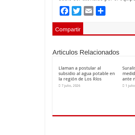
F
T
E
C
ac
wi
m
o
e
tt
ai
m
Compartir
b
er
l
p
o
ar
Articulos Relacionados
o
ti
k
r
Llaman a postular al
Sural
subsidio al agua potable en
medid
la región de Los Ríos
ante 
7 julio, 2026
1 juli