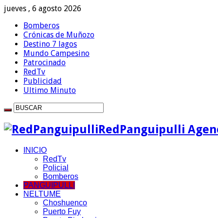
jueves , 6 agosto 2026
Bomberos
Crónicas de Muñozo
Destino 7 lagos
Mundo Campesino
Patrocinado
RedTv
Publicidad
Ultimo Minuto
RedPanguipulli Agenc
INICIO
RedTv
Policial
Bomberos
PANGUIPULLI
NELTUME
Choshuenco
Puerto Fuy