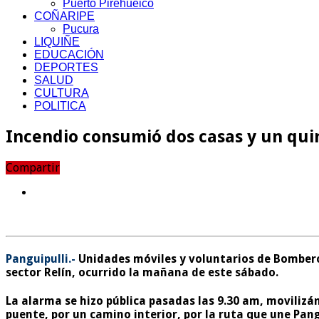
Puerto Pirehueico
COÑARIPE
Pucura
LIQUIÑE
EDUCACIÓN
DEPORTES
SALUD
CULTURA
POLITICA
Incendio consumió dos casas y un qui
Compartir
Panguipulli.-
Unidades móviles y voluntarios de Bomberos
sector Relín, ocurrido la mañana de este sábado.
La alarma se hizo pública pasadas las 9.30 am, movilizá
puente, por un camino interior, por la ruta que une Pangu