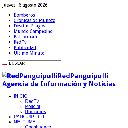
jueves , 6 agosto 2026
Bomberos
Crónicas de Muñozo
Destino 7 lagos
Mundo Campesino
Patrocinado
RedTv
Publicidad
Ultimo Minuto
RedPanguipulli
Agencia de Información y Noticias
INICIO
RedTv
Policial
Bomberos
PANGUIPULLI
NELTUME
Choshuenco