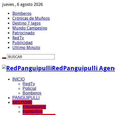
jueves , 6 agosto 2026
Bomberos
Crónicas de Muñozo
Destino 7 lagos
Mundo Campesino
Patrocinado
RedTv
Publicidad
Ultimo Minuto
RedPanguipulli Agenc
INICIO
RedTv
Policial
Bomberos
PANGUIPULLI
NELTUME
Choshuenco
Puerto Fuy