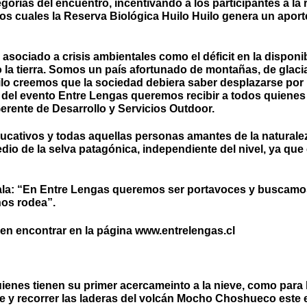
rías del encuentro, incentivando a los participantes a la r
s cuales la Reserva Biológica Huilo Huilo genera un aporte 
asociado a crisis ambientales como el déficit en la disponi
a tierra. Somos un país afortunado de montañas, de glacia
lo creemos que la sociedad debiera saber desplazarse por l
és del evento Entre Lengas queremos recibir a todos quienes
erente de Desarrollo y Servicios Outdoor.
 educativos y todas aquellas personas amantes de la natural
dio de la selva patagónica, independiente del nivel, ya que
señala: “En Entre Lengas queremos ser portavoces y buscam
nos rodea”.
den encontrar en la página www.entrelengas.cl
uienes tienen su primer acercameinto a la nieve, como para
e y recorrer las laderas del volcán Mocho Choshueco este es