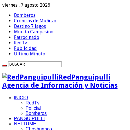
viernes , 7 agosto 2026
Bomberos
Crónicas de Muñozo
Destino 7 lagos
Mundo Campesino
Patrocinado
RedTv
Publicidad
Ultimo Minuto
RedPanguipulli
Agencia de Información y Noticias
INICIO
RedTv
Policial
Bomberos
PANGUIPULLI
NELTUME
Choshuenco