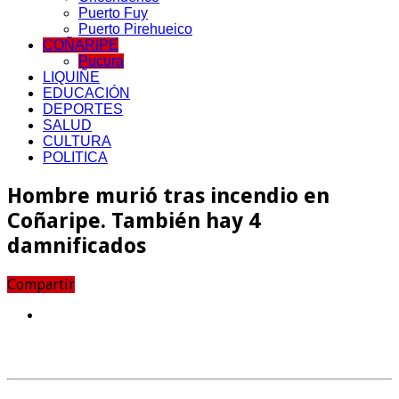
Puerto Fuy
Puerto Pirehueico
COÑARIPE
Pucura
LIQUIÑE
EDUCACIÓN
DEPORTES
SALUD
CULTURA
POLITICA
Hombre murió tras incendio en
Coñaripe. También hay 4
damnificados
Compartir