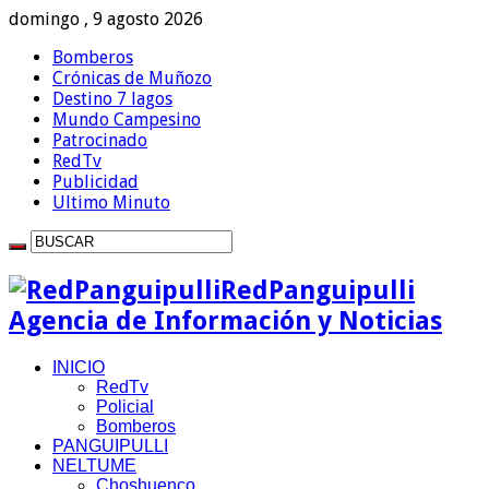
domingo , 9 agosto 2026
Bomberos
Crónicas de Muñozo
Destino 7 lagos
Mundo Campesino
Patrocinado
RedTv
Publicidad
Ultimo Minuto
RedPanguipulli
Agencia de Información y Noticias
INICIO
RedTv
Policial
Bomberos
PANGUIPULLI
NELTUME
Choshuenco