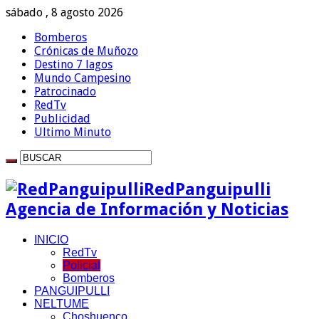
sábado , 8 agosto 2026
Bomberos
Crónicas de Muñozo
Destino 7 lagos
Mundo Campesino
Patrocinado
RedTv
Publicidad
Ultimo Minuto
RedPanguipulli
Agencia de Información y Noticias
INICIO
RedTv
Policial
Bomberos
PANGUIPULLI
NELTUME
Choshuenco