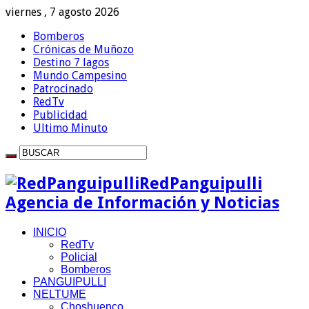
viernes , 7 agosto 2026
Bomberos
Crónicas de Muñozo
Destino 7 lagos
Mundo Campesino
Patrocinado
RedTv
Publicidad
Ultimo Minuto
RedPanguipulli
Agencia de Información y Noticias
INICIO
RedTv
Policial
Bomberos
PANGUIPULLI
NELTUME
Choshuenco