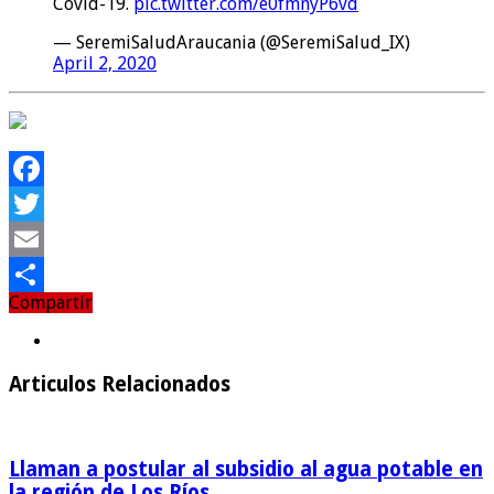
Covid-19.
pic.twitter.com/e0fmnyP6vd
— SeremiSaludAraucania (@SeremiSalud_IX)
April 2, 2020
Facebook
Twitter
Email
Compartir
Compartir
Articulos Relacionados
Llaman a postular al subsidio al agua potable en
la región de Los Ríos