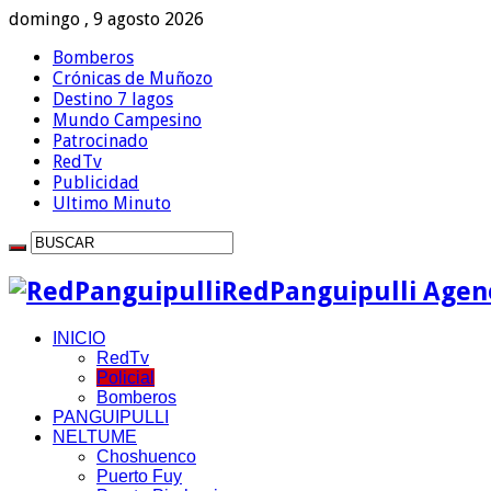
domingo , 9 agosto 2026
Bomberos
Crónicas de Muñozo
Destino 7 lagos
Mundo Campesino
Patrocinado
RedTv
Publicidad
Ultimo Minuto
RedPanguipulli Agenc
INICIO
RedTv
Policial
Bomberos
PANGUIPULLI
NELTUME
Choshuenco
Puerto Fuy