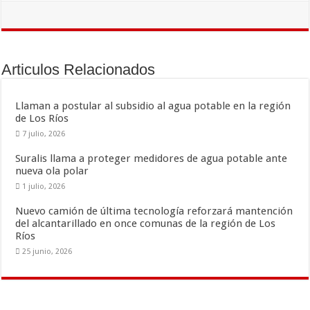
e
tt
ai
m
b
er
l
p
o
ar
Articulos Relacionados
o
ti
k
r
Llaman a postular al subsidio al agua potable en la región
de Los Ríos
7 julio, 2026
Suralis llama a proteger medidores de agua potable ante
nueva ola polar
1 julio, 2026
Nuevo camión de última tecnología reforzará mantención
del alcantarillado en once comunas de la región de Los
Ríos
25 junio, 2026