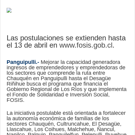
Las postulaciones se extienden hasta
el 13 de abril en
www.fosis.gob.cl
.
Panguipulli.-
Mejorar la capacidad generadora
ingresos de emprendedores y emprendedoras de
los sectores que comprende la ruta entre
Chauquén en Panguipulli hasta el Desagüe
Riñihue busca el programa que financia el
Gobierno Regional de Los Ríos y que implementa
el Fondo de Solidaridad e Inversión Social,
FOSIS.
La iniciativa postulable está orientada a fortalecer
la autonomía económica de familias de los
sectores Chauquén, Cultruncahue, El Desagüe,
Llascahue, Los Coihues, Malchehue, Ñancul,
Nanilco, Palguin, Panguilelfun, Pelepulli, Puyehue,