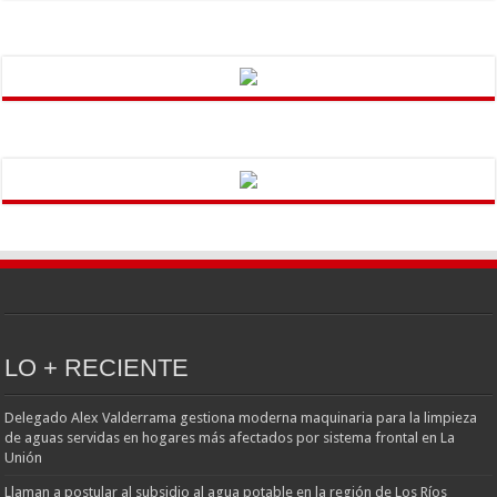
LO + RECIENTE
Delegado Alex Valderrama gestiona moderna maquinaria para la limpieza
de aguas servidas en hogares más afectados por sistema frontal en La
Unión
Llaman a postular al subsidio al agua potable en la región de Los Ríos