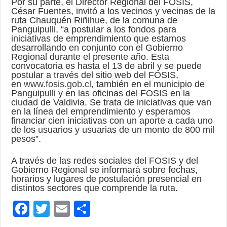
Por su parte, el Director Regional del FOSIS,
César Fuentes, invitó a los vecinos y vecinas de la
ruta Chauquén Riñihue, de la comuna de
Panguipulli, “a postular a los fondos para
iniciativas de emprendimiento que estamos
desarrollando en conjunto con el Gobierno
Regional durante el presente año. Esta
convocatoria es hasta el 13 de abril y se puede
postular a través del sitio web del FOSIS,
en
www.fosis.gob.cl
, también en el municipio de
Panguipulli y en las oficinas del FOSIS en la
ciudad de Valdivia. Se trata de iniciativas que van
en la línea del emprendimiento y esperamos
financiar cien iniciativas con un aporte a cada uno
de los usuarios y usuarias de un monto de 800 mil
pesos”.
A través de las redes sociales del FOSIS y del
Gobierno Regional se informará sobre fechas,
horarios y lugares de postulación presencial en
distintos sectores que comprende la ruta.
F
T
E
C
ac
wi
m
o