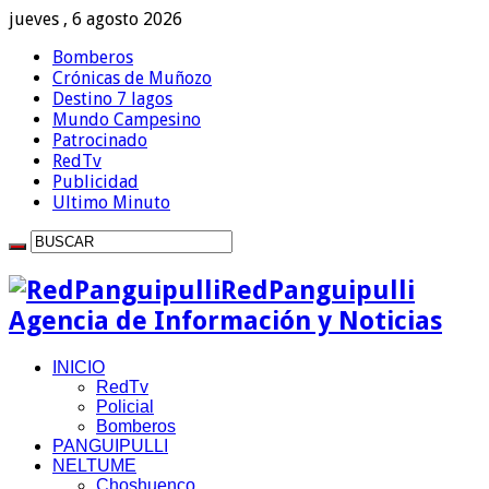
jueves , 6 agosto 2026
Bomberos
Crónicas de Muñozo
Destino 7 lagos
Mundo Campesino
Patrocinado
RedTv
Publicidad
Ultimo Minuto
RedPanguipulli
Agencia de Información y Noticias
INICIO
RedTv
Policial
Bomberos
PANGUIPULLI
NELTUME
Choshuenco