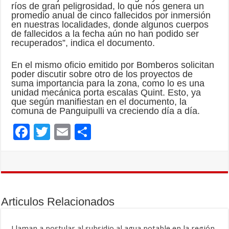
ríos de gran peligrosidad, lo que nos genera un
promedio anual de cinco fallecidos por inmersión
en nuestras localidades, donde algunos cuerpos
de fallecidos a la fecha aún no han podido ser
recuperados”, indica el documento.
En el mismo oficio emitido por Bomberos solicitan
poder discutir sobre otro de los proyectos de
suma importancia para la zona, como lo es una
unidad mecánica porta escalas Quint. Esto, ya
que según manifiestan en el documento, la
comuna de Panguipulli va creciendo día a día.
F
T
E
C
ac
wi
m
o
e
tt
ai
m
b
er
l
p
o
ar
Articulos Relacionados
o
ti
Llaman a postular al subsidio al agua potable en la región