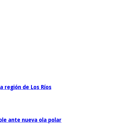
la región de Los Ríos
ble ante nueva ola polar