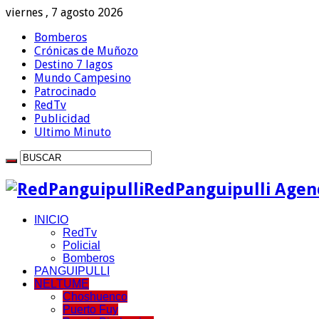
viernes , 7 agosto 2026
Bomberos
Crónicas de Muñozo
Destino 7 lagos
Mundo Campesino
Patrocinado
RedTv
Publicidad
Ultimo Minuto
RedPanguipulli Agenc
INICIO
RedTv
Policial
Bomberos
PANGUIPULLI
NELTUME
Choshuenco
Puerto Fuy