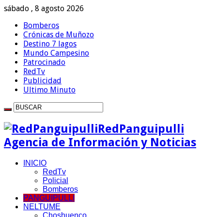
sábado , 8 agosto 2026
Bomberos
Crónicas de Muñozo
Destino 7 lagos
Mundo Campesino
Patrocinado
RedTv
Publicidad
Ultimo Minuto
RedPanguipulli
Agencia de Información y Noticias
INICIO
RedTv
Policial
Bomberos
PANGUIPULLI
NELTUME
Choshuenco