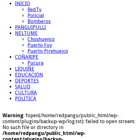
INICIO
RedTv
Policial
Bomberos
PANGUIPULLI
NELTUME
Choshuenco
Puerto Fuy
Puerto Pirehueico
COÑARIPE
Pucura
LIQUIÑE
EDUCACIÓN
DEPORTES
SALUD
CULTURA
POLITICA
Warning
: fopen(/home/redpangu/public_html/wp-
content/plugins/backup-wp/log.txt): failed to open stream:
No such file or directory in
/home/redpangu/public_html/wp-
content/plugins/backup-