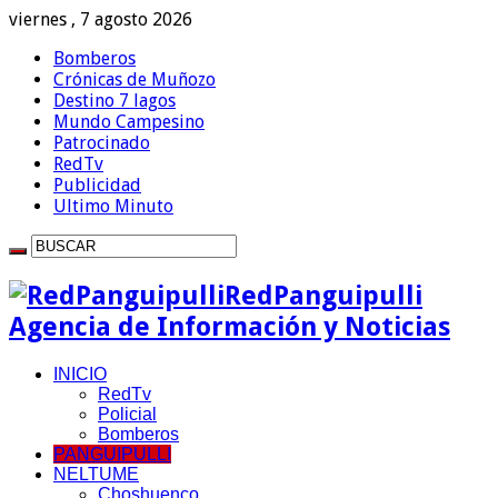
viernes , 7 agosto 2026
Bomberos
Crónicas de Muñozo
Destino 7 lagos
Mundo Campesino
Patrocinado
RedTv
Publicidad
Ultimo Minuto
RedPanguipulli
Agencia de Información y Noticias
INICIO
RedTv
Policial
Bomberos
PANGUIPULLI
NELTUME
Choshuenco