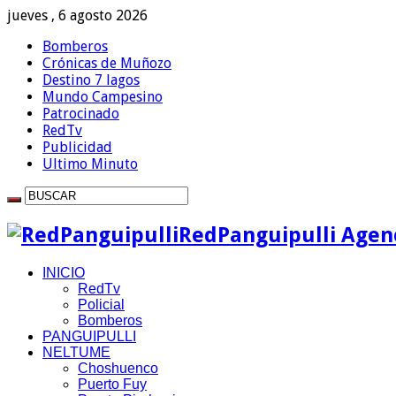
jueves , 6 agosto 2026
Bomberos
Crónicas de Muñozo
Destino 7 lagos
Mundo Campesino
Patrocinado
RedTv
Publicidad
Ultimo Minuto
RedPanguipulli Agenc
INICIO
RedTv
Policial
Bomberos
PANGUIPULLI
NELTUME
Choshuenco
Puerto Fuy