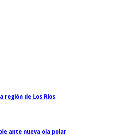
la región de Los Ríos
ble ante nueva ola polar