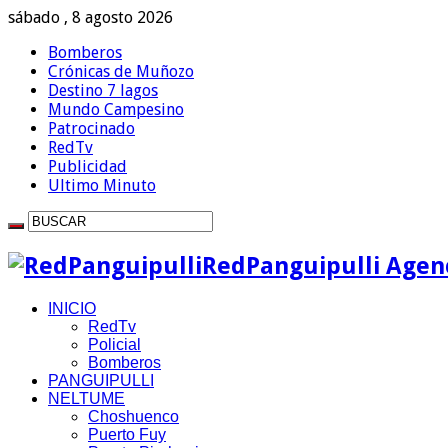
sábado , 8 agosto 2026
Bomberos
Crónicas de Muñozo
Destino 7 lagos
Mundo Campesino
Patrocinado
RedTv
Publicidad
Ultimo Minuto
RedPanguipulli Agenc
INICIO
RedTv
Policial
Bomberos
PANGUIPULLI
NELTUME
Choshuenco
Puerto Fuy