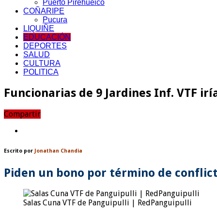
Puerto Pirehueico
COÑARIPE
Pucura
LIQUIÑE
EDUCACIÓN
DEPORTES
SALUD
CULTURA
POLITICA
Funcionarias de 9 Jardines Inf. VTF ir
Compartir
Escrito por
Jonathan Chandia
Piden un bono por término de conflict
Salas Cuna VTF de Panguipulli | RedPanguipulli