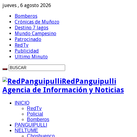
jueves , 6 agosto 2026
Bomberos
Crónicas de Muñozo
Destino 7 lagos
Mundo Campesino
Patrocinado
RedTv
Publicidad
Ultimo Minuto
RedPanguipulli
Agencia de Información y Noticias
INICIO
RedTv
Policial
Bomberos
PANGUIPULLI
NELTUME
Choshuenco