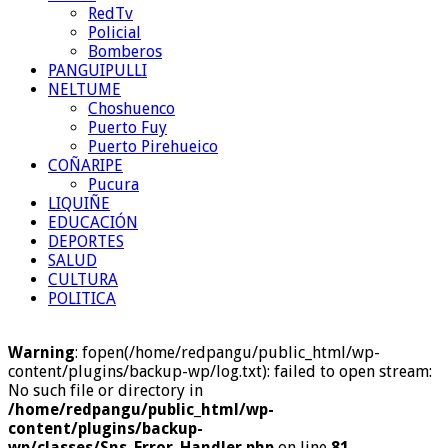
RedTv
Policial
Bomberos
PANGUIPULLI
NELTUME
Choshuenco
Puerto Fuy
Puerto Pirehueico
COÑARIPE
Pucura
LIQUIÑE
EDUCACIÓN
DEPORTES
SALUD
CULTURA
POLITICA
Warning
: fopen(/home/redpangu/public_html/wp-
content/plugins/backup-wp/log.txt): failed to open stream:
No such file or directory in
/home/redpangu/public_html/wp-
content/plugins/backup-
wp/classes/Sns_Error_Handler.php
on line
81