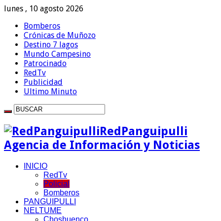
lunes , 10 agosto 2026
Bomberos
Crónicas de Muñozo
Destino 7 lagos
Mundo Campesino
Patrocinado
RedTv
Publicidad
Ultimo Minuto
RedPanguipulli
Agencia de Información y Noticias
INICIO
RedTv
Policial
Bomberos
PANGUIPULLI
NELTUME
Choshuenco