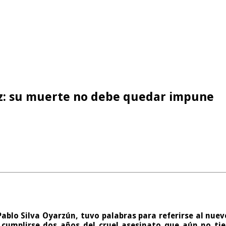
ez: su muerte no debe quedar impune
; Pablo Silva Oyarzún, tuvo palabras para referirse al n
cumplirse dos años del cruel asesinato que aún no tie