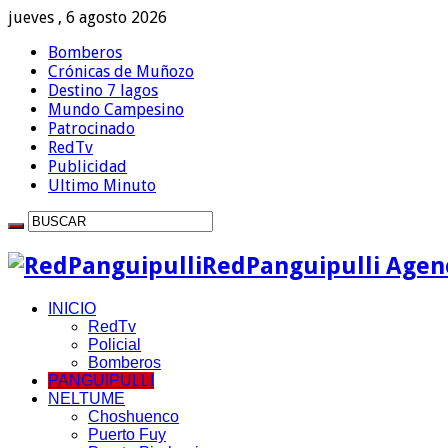
jueves , 6 agosto 2026
Bomberos
Crónicas de Muñozo
Destino 7 lagos
Mundo Campesino
Patrocinado
RedTv
Publicidad
Ultimo Minuto
RedPanguipulli Agenc
INICIO
RedTv
Policial
Bomberos
PANGUIPULLI
NELTUME
Choshuenco
Puerto Fuy