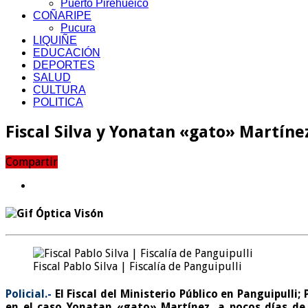
Puerto Pirehueico
COÑARIPE
Pucura
LIQUIÑE
EDUCACIÓN
DEPORTES
SALUD
CULTURA
POLITICA
Fiscal Silva y Yonatan «gato» Martín
Compartir
Fiscal Pablo Silva | Fiscalía de Panguipulli
Policial.-
El Fiscal del Ministerio Público en Panguipulli
en el caso Yonatan «gato» Martínez, a pocos días de 