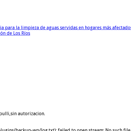
para la limpieza de aguas servidas en hogares más afectados
ión de Los Ríos
ulli,sin autorizacion.
ins/backup-wp/log.txt): failed to open stream: No such file 