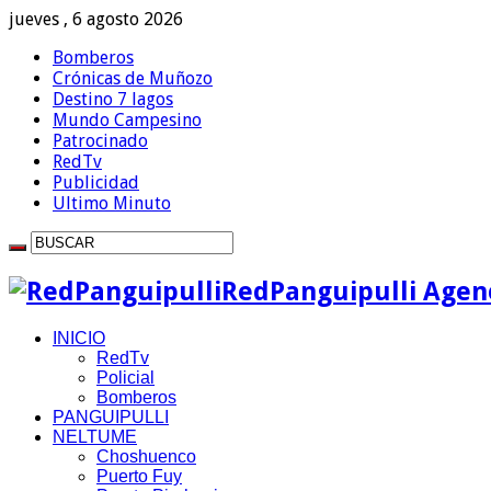
jueves , 6 agosto 2026
Bomberos
Crónicas de Muñozo
Destino 7 lagos
Mundo Campesino
Patrocinado
RedTv
Publicidad
Ultimo Minuto
RedPanguipulli Agenc
INICIO
RedTv
Policial
Bomberos
PANGUIPULLI
NELTUME
Choshuenco
Puerto Fuy