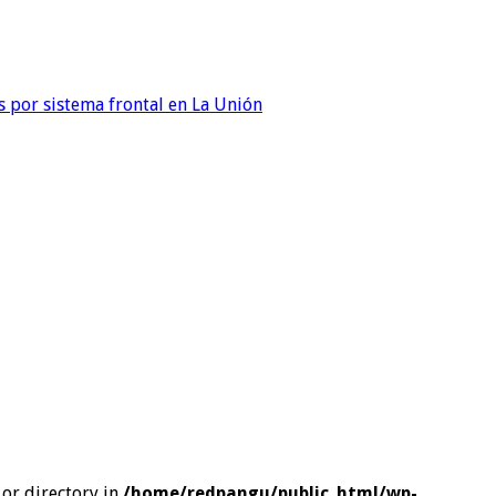
 por sistema frontal en La Unión
or directory in
/home/redpangu/public_html/wp-