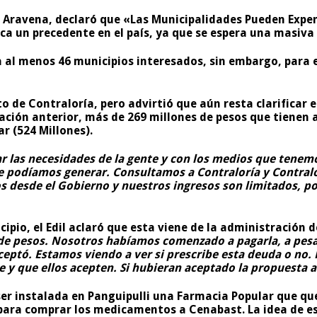
ené Aravena, declaró que «Las Municipalidades Pueden Exp
a un precedente en el país, ya que se espera una masiva
a al menos 46 municipios interesados, sin embargo, para 
o de Contraloría, pero advirtió que aún resta clarificar e
ción anterior, más de 269 millones de pesos que tienen a 
r (524 Millones).
 las necesidades de la gente y con los medios que tenem
que podíamos generar. Consultamos a Contraloría y Contral
 desde el Gobierno y nuestros ingresos son limitados, po
ipio, el Edil aclaró que esta viene de la administración 
 de pesos. Nosotros habíamos comenzado a pagarla, a pes
eptó. Estamos viendo a ver si prescribe esta deuda o no.
 y que ellos acepten. Si hubieran aceptado la propuesta 
ser instalada en Panguipulli una Farmacia Popular que que
para comprar los medicamentos a Cenabast. La idea de es