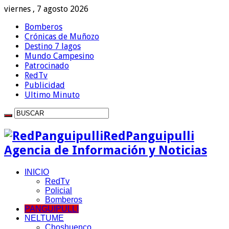
viernes , 7 agosto 2026
Bomberos
Crónicas de Muñozo
Destino 7 lagos
Mundo Campesino
Patrocinado
RedTv
Publicidad
Ultimo Minuto
RedPanguipulli
Agencia de Información y Noticias
INICIO
RedTv
Policial
Bomberos
PANGUIPULLI
NELTUME
Choshuenco