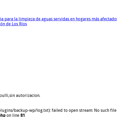
para la limpieza de aguas servidas en hogares más afectados
ión de Los Ríos
ulli,sin autorizacion.
ins/backup-wp/log.txt): failed to open stream: No such file 
php
on line
81