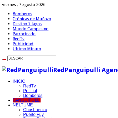
viernes , 7 agosto 2026
Bomberos
Crónicas de Muñozo
Destino 7 lagos
Mundo Campesino
Patrocinado
RedTv
Publicidad
Ultimo Minuto
RedPanguipulli Agenc
INICIO
RedTv
Policial
Bomberos
PANGUIPULLI
NELTUME
Choshuenco
Puerto Fuy