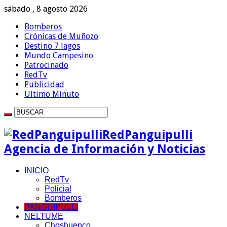
sábado , 8 agosto 2026
Bomberos
Crónicas de Muñozo
Destino 7 lagos
Mundo Campesino
Patrocinado
RedTv
Publicidad
Ultimo Minuto
RedPanguipulli
Agencia de Información y Noticias
INICIO
RedTv
Policial
Bomberos
PANGUIPULLI
NELTUME
Choshuenco