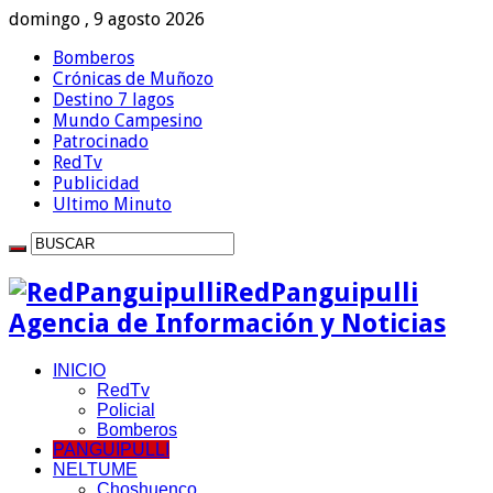
domingo , 9 agosto 2026
Bomberos
Crónicas de Muñozo
Destino 7 lagos
Mundo Campesino
Patrocinado
RedTv
Publicidad
Ultimo Minuto
RedPanguipulli
Agencia de Información y Noticias
INICIO
RedTv
Policial
Bomberos
PANGUIPULLI
NELTUME
Choshuenco