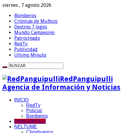
viernes , 7 agosto 2026
Bomberos
Crónicas de Muñozo
Destino 7 lagos
Mundo Campesino
Patrocinado
RedTv
Publicidad
Ultimo Minuto
RedPanguipulli
Agencia de Información y Noticias
INICIO
RedTv
Policial
Bomberos
PANGUIPULLI
NELTUME
Choshuenco