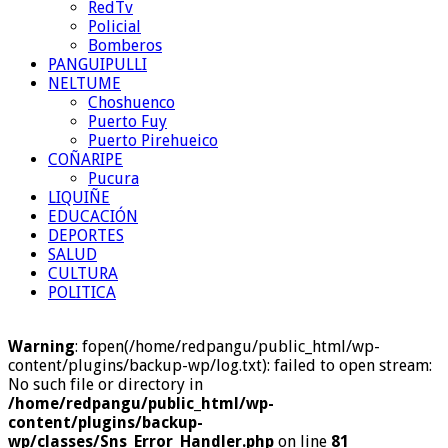
RedTv
Policial
Bomberos
PANGUIPULLI
NELTUME
Choshuenco
Puerto Fuy
Puerto Pirehueico
COÑARIPE
Pucura
LIQUIÑE
EDUCACIÓN
DEPORTES
SALUD
CULTURA
POLITICA
Warning
: fopen(/home/redpangu/public_html/wp-
content/plugins/backup-wp/log.txt): failed to open stream:
No such file or directory in
/home/redpangu/public_html/wp-
content/plugins/backup-
wp/classes/Sns_Error_Handler.php
on line
81