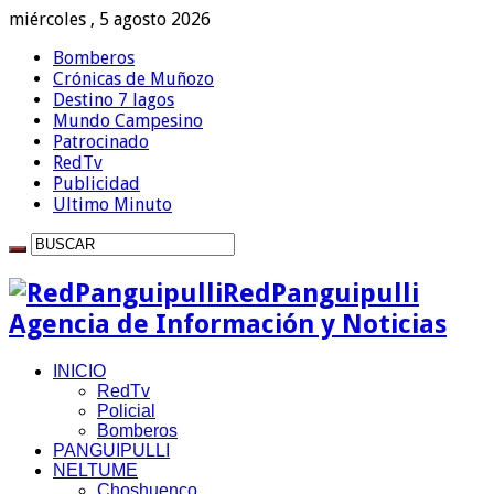
miércoles , 5 agosto 2026
Bomberos
Crónicas de Muñozo
Destino 7 lagos
Mundo Campesino
Patrocinado
RedTv
Publicidad
Ultimo Minuto
RedPanguipulli
Agencia de Información y Noticias
INICIO
RedTv
Policial
Bomberos
PANGUIPULLI
NELTUME
Choshuenco