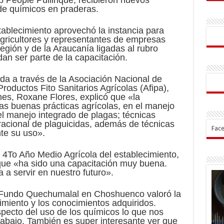
de químicos en praderas.
stablecimiento aprovechó la instancia para
 agricultores y representantes de empresas
región y de la Araucanía ligadas al rubro
an ser parte de la capacitación.
da a través de la Asociación Nacional de
roductos Fito Sanitarios Agrícolas (Afipa),
es, Roxane Flores, explicó que «la
as buenas prácticas agrícolas, en el manejo
 el manejo integrado de plagas; técnicas
rracional de plaguicidas, además de técnicas
Fac
te su uso».
 4To Año Medio Agrícola del establecimiento,
 que «ha sido una capacitación muy buena.
a servir en nuestro futuro».
 Fundo Quechumalal en Choshuenco valoró la
cimiento y los conocimientos adquiridos.
ecto del uso de los químicos lo que nos
abajo. También es super interesante ver que