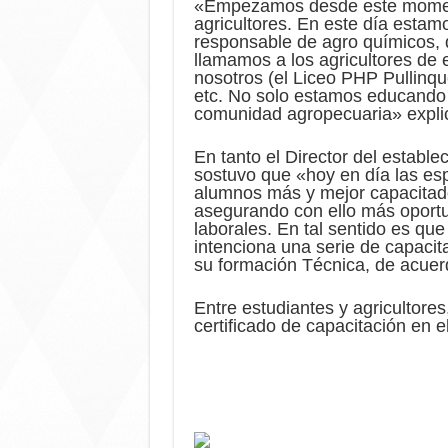
«Empezamos desde este momento
agricultores. En este día estam
responsable de agro químicos, q
llamamos a los agricultores d
nosotros (el Liceo PHP Pullinq
etc. No solo estamos educando 
comunidad agropecuaria» expli
En tanto el Director del estable
sostuvo que «hoy en día las esp
alumnos más y mejor capacitado
asegurando con ello más oportu
laborales. En tal sentido es qu
intenciona una serie de capaci
su formación Técnica, de acuer
Entre estudiantes y agricultore
certificado de capacitación en 