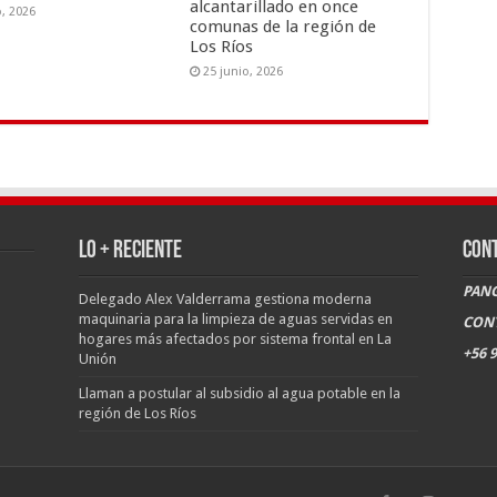
alcantarillado en once
o, 2026
comunas de la región de
Los Ríos
25 junio, 2026
LO + RECIENTE
CON
PANG
Delegado Alex Valderrama gestiona moderna
maquinaria para la limpieza de aguas servidas en
CON
hogares más afectados por sistema frontal en La
+56 9
Unión
Llaman a postular al subsidio al agua potable en la
región de Los Ríos