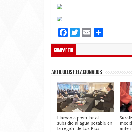
F
T
E
C
ac
wi
m
o
e
tt
ai
m
Compartir
b
er
l
p
o
ar
Articulos Relacionados
o
ti
k
r
Llaman a postular al
Sural
subsidio al agua potable en
medid
la región de Los Ríos
ante 