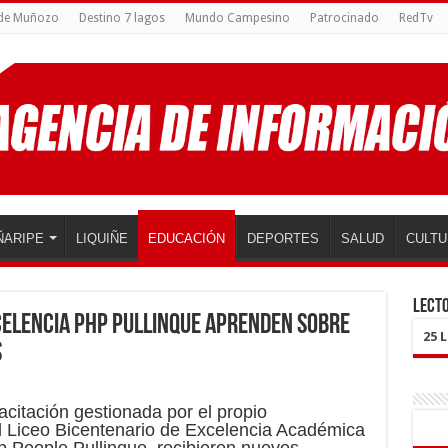
 de Muñozo
Destino 7 lagos
Mundo Campesino
Patrocinado
RedTv
ÑARIPE
LIQUIÑE
EDUCACIÓN
DEPORTES
SALUD
CULTU
LECTO
xcelencia PHP Pullinque aprenden sobre
25 
s
citación gestionada por el propio
el Liceo Bicentenario de Excelencia Académica
p People Pullinque, recibieron nuevos