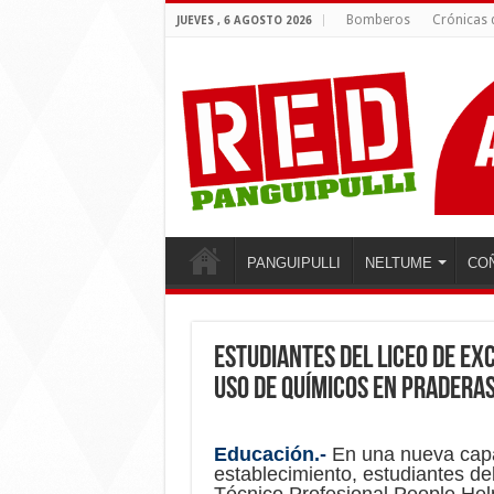
Bomberos
Crónicas
JUEVES , 6 AGOSTO 2026
PANGUIPULLI
NELTUME
CO
Estudiantes del Liceo de E
uso de químicos en pradera
Educación.-
En una nueva capa
establecimiento, estudiantes d
Técnico Profesional People Hel