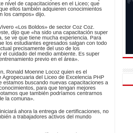
te nivel de capacitaciones en el Liceo; que
que ellos también adquieren conocimientos
n los campos» dijo.
 Vivero «Los Boldos» de sector Coz Coz.
este, dijo que «ha sido una capacitación super
a, se ve que tiene mucha experiencia. Para
ue los estudiantes egresados salgan con todo
actual precisamente del uso de los
 y el cuidado del medio ambiente. Es super
entrenamiento previo en el área».
ión, Ronald Moenne Locoz quien es el
 Agropecuaria del Liceo de Excelencia PHP
re estamos buscando nuevas capacitaciones a
u conocimientos, para que tengan mejores
 notamos que también podríamos centrarnos
de la comuna».
niciará ahora la entrega de certificaciones, no
mbién a trabajadores activos del mundo