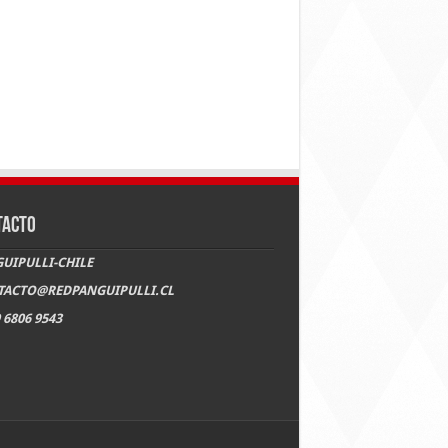
TACTO
UIPULLI-CHILE
TACTO@REDPANGUIPULLI.CL
 6806 9543