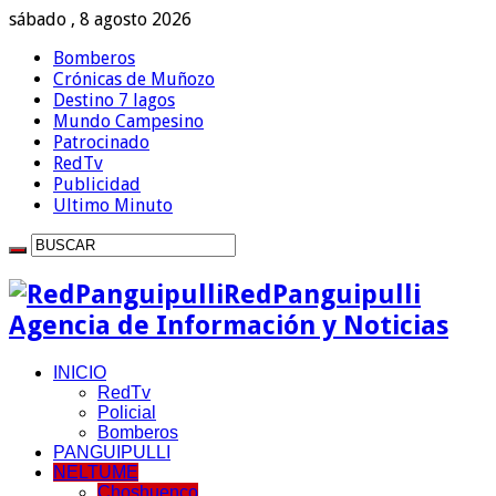
sábado , 8 agosto 2026
Bomberos
Crónicas de Muñozo
Destino 7 lagos
Mundo Campesino
Patrocinado
RedTv
Publicidad
Ultimo Minuto
RedPanguipulli
Agencia de Información y Noticias
INICIO
RedTv
Policial
Bomberos
PANGUIPULLI
NELTUME
Choshuenco