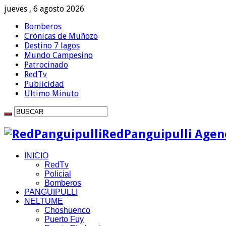
jueves , 6 agosto 2026
Bomberos
Crónicas de Muñozo
Destino 7 lagos
Mundo Campesino
Patrocinado
RedTv
Publicidad
Ultimo Minuto
RedPanguipulli Agenc
INICIO
RedTv
Policial
Bomberos
PANGUIPULLI
NELTUME
Choshuenco
Puerto Fuy