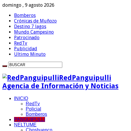
domingo , 9 agosto 2026
Bomberos
Crónicas de Muñozo
Destino 7 lagos
Mundo Campesino
Patrocinado
RedTv
Publicidad
Ultimo Minuto
RedPanguipulli
Agencia de Información y Noticias
INICIO
RedTv
Policial
Bomberos
PANGUIPULLI
NELTUME
Choshuenco