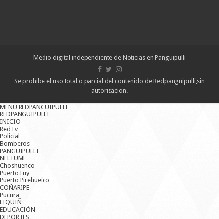
Medio digital independiente de Noticias en Panguipulli
Se prohibe el uso total o parcial del contenido de Redpanguipulli,sin
autorizacion.
MENU REDPANGUIPULLI
REDPANGUIPULLI
INICIO
RedTv
Policial
Bomberos
PANGUIPULLI
NELTUME
Choshuenco
Puerto Fuy
Puerto Pirehueico
COÑARIPE
Pucura
LIQUIÑE
EDUCACIÓN
DEPORTES