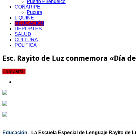
Puerto Pirehueico
COÑARIPE
Pucura
LIQUIÑE
EDUCACIÓN
DEPORTES
SALUD
CULTURA
POLITICA
Esc. Rayito de Luz conmemora «Día d
Compartir
Educación.-
La Escuela Especial de Lenguaje Rayito de Lu