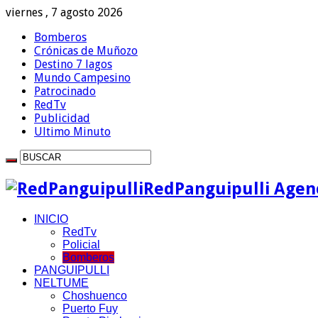
viernes , 7 agosto 2026
Bomberos
Crónicas de Muñozo
Destino 7 lagos
Mundo Campesino
Patrocinado
RedTv
Publicidad
Ultimo Minuto
RedPanguipulli Agenc
INICIO
RedTv
Policial
Bomberos
PANGUIPULLI
NELTUME
Choshuenco
Puerto Fuy