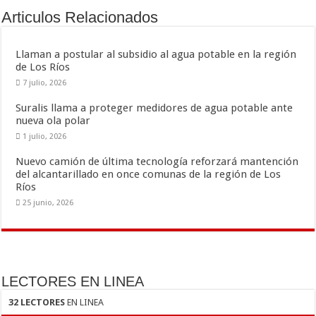
o
ar
Articulos Relacionados
o
ti
k
r
Llaman a postular al subsidio al agua potable en la región
de Los Ríos
7 julio, 2026
Suralis llama a proteger medidores de agua potable ante
nueva ola polar
1 julio, 2026
Nuevo camión de última tecnología reforzará mantención
del alcantarillado en once comunas de la región de Los
Ríos
25 junio, 2026
LECTORES EN LINEA
32 LECTORES
EN LINEA