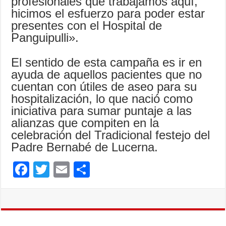
profesionales que trabajamos aquí,
hicimos el esfuerzo para poder estar
presentes con el Hospital de
Panguipulli».
El sentido de esta campaña es ir en
ayuda de aquellos pacientes que no
cuentan con útiles de aseo para su
hospitalización, lo que nació como
iniciativa para sumar puntaje a las
alianzas que compiten en la
celebración del Tradicional festejo del
Padre Bernabé de Lucerna.
F
T
E
C
ac
wi
m
o
e
tt
ai
m
b
er
l
p