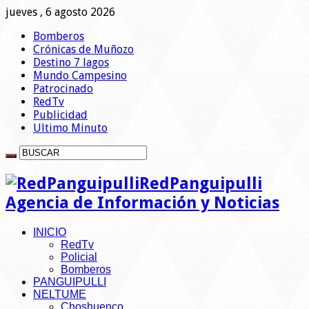
jueves , 6 agosto 2026
Bomberos
Crónicas de Muñozo
Destino 7 lagos
Mundo Campesino
Patrocinado
RedTv
Publicidad
Ultimo Minuto
RedPanguipulli
Agencia de Información y Noticias
INICIO
RedTv
Policial
Bomberos
PANGUIPULLI
NELTUME
Choshuenco