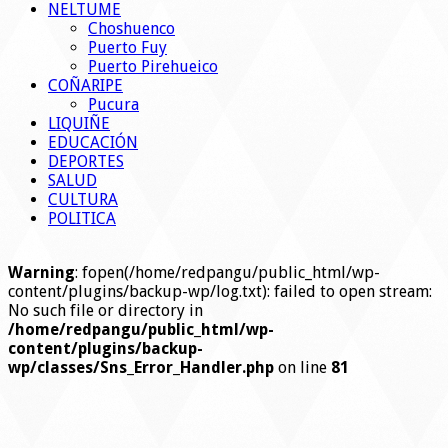
NELTUME
Choshuenco
Puerto Fuy
Puerto Pirehueico
COÑARIPE
Pucura
LIQUIÑE
EDUCACIÓN
DEPORTES
SALUD
CULTURA
POLITICA
Warning
: fopen(/home/redpangu/public_html/wp-
content/plugins/backup-wp/log.txt): failed to open stream:
No such file or directory in
/home/redpangu/public_html/wp-
content/plugins/backup-
wp/classes/Sns_Error_Handler.php
on line
81