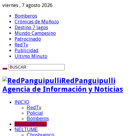
viernes , 7 agosto 2026
Bomberos
Crónicas de Muñozo
Destino 7 lagos
Mundo Campesino
Patrocinado
RedTv
Publicidad
Ultimo Minuto
RedPanguipulli
Agencia de Información y Noticias
INICIO
RedTv
Policial
Bomberos
PANGUIPULLI
NELTUME
Choshuenco