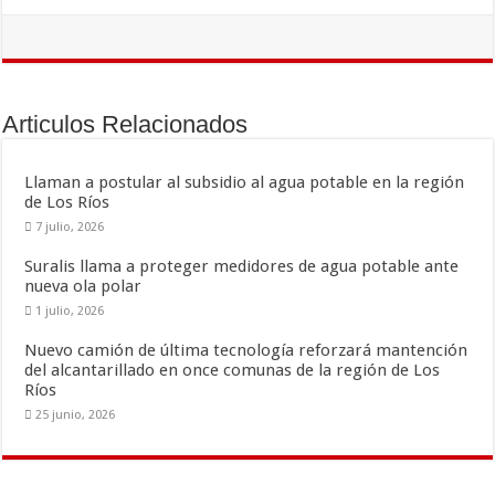
ac
wi
m
o
e
tt
ai
m
b
er
l
p
o
ar
Articulos Relacionados
o
ti
k
r
Llaman a postular al subsidio al agua potable en la región
de Los Ríos
7 julio, 2026
Suralis llama a proteger medidores de agua potable ante
nueva ola polar
1 julio, 2026
Nuevo camión de última tecnología reforzará mantención
del alcantarillado en once comunas de la región de Los
Ríos
25 junio, 2026