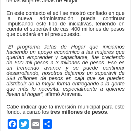
de las Mujeres Jefas de Hogar.
En este contexto el edil se mostró confiado en que
la nueva administración pueda continuar
impulsando este tipo de iniciativas, teniendo en
cuenta el superávit de casi 400 millones de pesos
que quedará en el presupuesto.
“El programa Jefas de Hogar que iniciamos
haciendo un apoyo económico a las mujeres que
querían emprender y capacitarse, fue creciendo
de 500 mil pesos a 3 millones de pesos. Eso es
un tremendo avance y se puede continuar
desarrollando, nosotros dejamos un superávit de
394 millones de pesos en caja que se pueden
distribuir de la mejor forma entregando a la gente
que más lo necesita, especialmente a quienes
llevan el hogar”,
afirmó Aravena.
Cabe indicar que la inversión municipal para este
fondo, alcanzó los
tres millones de pesos
.
F
T
E
C