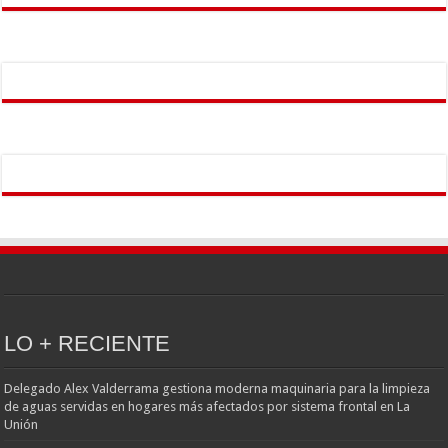
LO + RECIENTE
Delegado Alex Valderrama gestiona moderna maquinaria para la limpieza
de aguas servidas en hogares más afectados por sistema frontal en La
Unión