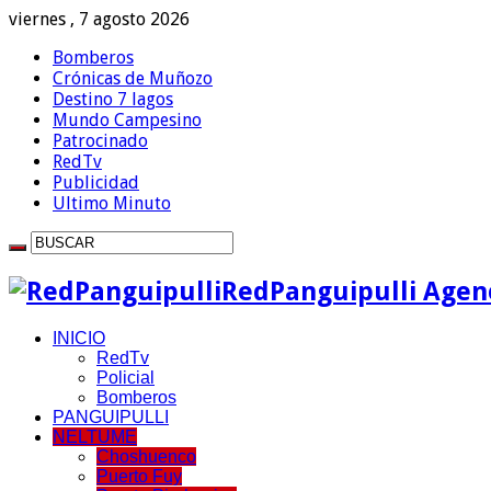
viernes , 7 agosto 2026
Bomberos
Crónicas de Muñozo
Destino 7 lagos
Mundo Campesino
Patrocinado
RedTv
Publicidad
Ultimo Minuto
RedPanguipulli Agenc
INICIO
RedTv
Policial
Bomberos
PANGUIPULLI
NELTUME
Choshuenco
Puerto Fuy