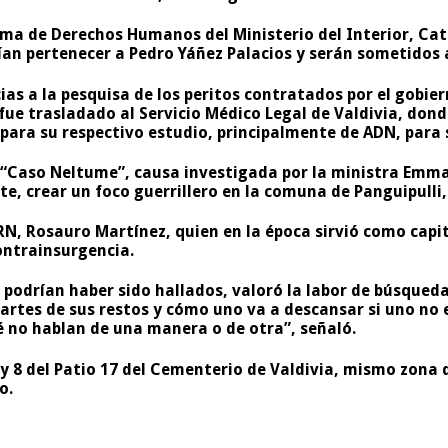
ama de Derechos Humanos del Ministerio del Interior, Cat
rían pertenecer a Pedro Yáñez Palacios y serán sometidos
ias a la pesquisa de los peritos contratados por el gobie
 fue trasladado al Servicio Médico Legal de Valdivia, dond
 para su respectivo estudio, principalmente de ADN, para s
“Caso Neltume”, causa investigada por la ministra Emma 
 crear un foco guerrillero en la comuna de Panguipulli, p
RN, Rosauro Martínez, quien en la época sirvió como cap
ontrainsurgencia.
 podrían haber sido hallados, valoró la labor de búsqued
rtes de sus restos y cómo uno va a descansar si uno no en
 no hablan de una manera o de otra”, señaló.
7 y 8 del Patio 17 del Cementerio de Valdivia, mismo zon
o.