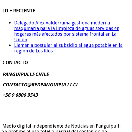
LO + RECIENTE
Delegado Alex Valderrama gestiona moderna
maquinaria para la limpieza de aguas servidas en
hogares más afectados por sistema frontal en La
Unión
Llaman a postular al subsidio al agua potable en la
región de Los Ríos
CONTACTO
PANGUIPULLI-CHILE
CONTACTO@REDPANGUIPULLI.CL
+56 9 6806 9543
Medio digital independiente de Noticias en Panguipulli
Se prohibe el uso total o parcial del contenido de