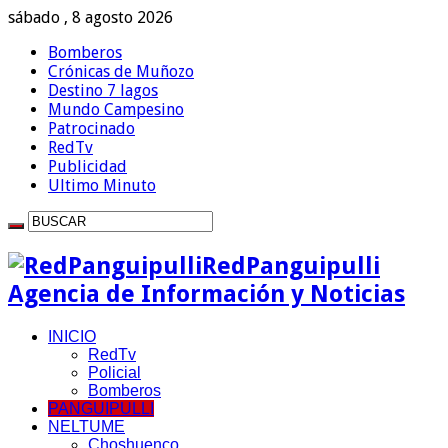
sábado , 8 agosto 2026
Bomberos
Crónicas de Muñozo
Destino 7 lagos
Mundo Campesino
Patrocinado
RedTv
Publicidad
Ultimo Minuto
RedPanguipulli
Agencia de Información y Noticias
INICIO
RedTv
Policial
Bomberos
PANGUIPULLI
NELTUME
Choshuenco