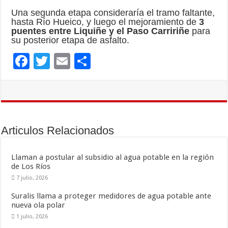
Una segunda etapa consideraría el tramo faltante,
hasta Río Hueico, y luego el mejoramiento de
3
puentes entre Liquiñe y el Paso Carririñe
para
su posterior etapa de asfalto.
F
T
E
C
ac
wi
m
o
e
tt
ai
m
b
er
l
p
o
ar
Articulos Relacionados
o
ti
k
r
Llaman a postular al subsidio al agua potable en la región
de Los Ríos
7 julio, 2026
Suralis llama a proteger medidores de agua potable ante
nueva ola polar
1 julio, 2026