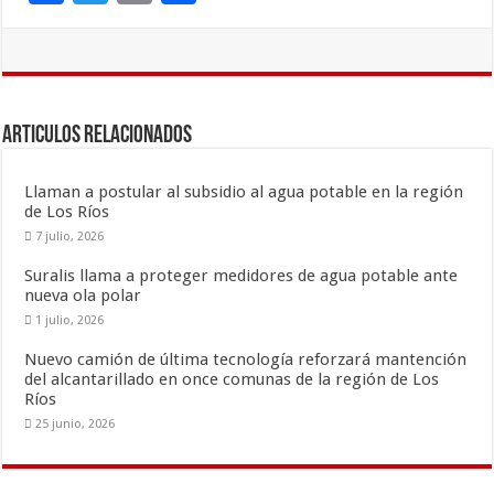
ac
wi
m
o
e
tt
ai
m
b
er
l
p
o
ar
Articulos Relacionados
o
ti
k
r
Llaman a postular al subsidio al agua potable en la región
de Los Ríos
7 julio, 2026
Suralis llama a proteger medidores de agua potable ante
nueva ola polar
1 julio, 2026
Nuevo camión de última tecnología reforzará mantención
del alcantarillado en once comunas de la región de Los
Ríos
25 junio, 2026