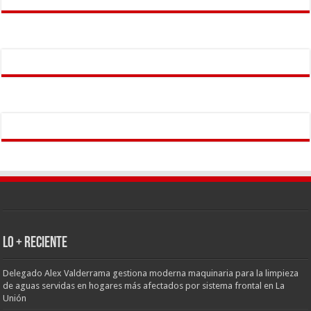
LO + RECIENTE
Delegado Alex Valderrama gestiona moderna maquinaria para la limpieza
de aguas servidas en hogares más afectados por sistema frontal en La
Unión