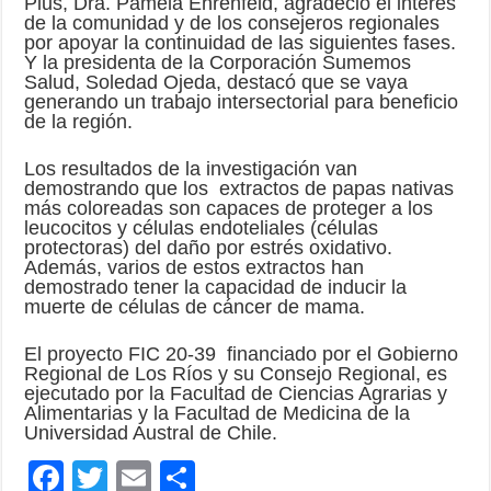
Plus, Dra. Pamela Ehrenfeld, agradeció el interés
de la comunidad y de los consejeros regionales
por apoyar la continuidad de las siguientes fases.
Y la presidenta de la Corporación Sumemos
Salud, Soledad Ojeda, destacó que se vaya
generando un trabajo intersectorial para beneficio
de la región.
Los resultados de la investigación van
demostrando que los extractos de papas nativas
más coloreadas son capaces de proteger a los
leucocitos y células endoteliales (células
protectoras) del daño por estrés oxidativo.
Además, varios de estos extractos han
demostrado tener la capacidad de inducir la
muerte de células de cáncer de mama.
El proyecto FIC 20-39 financiado por el Gobierno
Regional de Los Ríos y su Consejo Regional, es
ejecutado por la Facultad de Ciencias Agrarias y
Alimentarias y la Facultad de Medicina de la
Universidad Austral de Chile.
F
T
E
C