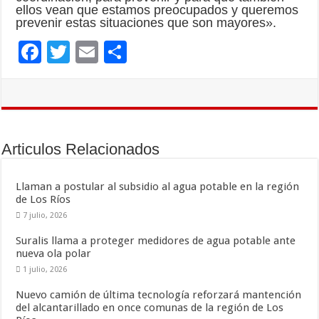
ellos vean que estamos preocupados y queremos
prevenir estas situaciones que son mayores».
F
T
E
C
ac
wi
m
o
e
tt
ai
m
b
er
l
p
o
ar
Articulos Relacionados
o
ti
k
r
Llaman a postular al subsidio al agua potable en la región
de Los Ríos
7 julio, 2026
Suralis llama a proteger medidores de agua potable ante
nueva ola polar
1 julio, 2026
Nuevo camión de última tecnología reforzará mantención
del alcantarillado en once comunas de la región de Los